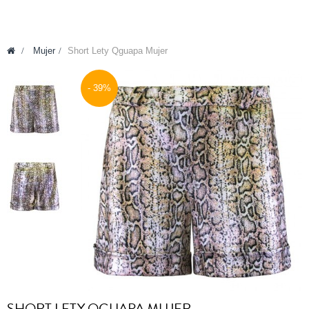
>
Mujer
>
Short Lety Qguapa Mujer
- 39%
OFERTA
SHORT LETY QGUAPA MUJER